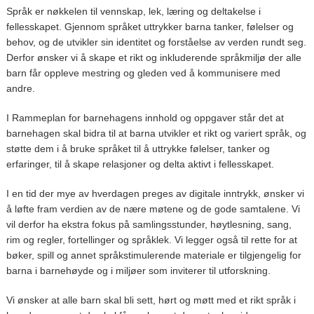
Språk er nøkkelen til vennskap, lek, læring og deltakelse i
fellesskapet. Gjennom språket uttrykker barna tanker, følelser og
behov, og de utvikler sin identitet og forståelse av verden rundt seg.
Derfor ønsker vi å skape et rikt og inkluderende språkmiljø der alle
barn får oppleve mestring og gleden ved å kommunisere med
andre.
I Rammeplan for barnehagens innhold og oppgaver står det at
barnehagen skal bidra til at barna utvikler et rikt og variert språk, og
støtte dem i å bruke språket til å uttrykke følelser, tanker og
erfaringer, til å skape relasjoner og delta aktivt i fellesskapet.
I en tid der mye av hverdagen preges av digitale inntrykk, ønsker vi
å løfte fram verdien av de nære møtene og de gode samtalene. Vi
vil derfor ha ekstra fokus på samlingsstunder, høytlesning, sang,
rim og regler, fortellinger og språklek. Vi legger også til rette for at
bøker, spill og annet språkstimulerende materiale er tilgjengelig for
barna i barnehøyde og i miljøer som inviterer til utforskning.
Vi ønsker at alle barn skal bli sett, hørt og møtt med et rikt språk i