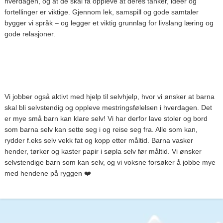
hverdagen, og at de skal få oppleve at deres tanker, ideer og
fortellinger er viktige. Gjennom lek, samspill og gode samtaler
bygger vi språk – og legger et viktig grunnlag for livslang læring og
gode relasjoner.
Vi jobber også aktivt med hjelp til selvhjelp, hvor vi ønsker at barna
skal bli selvstendig og oppleve mestringsfølelsen i hverdagen. Det
er mye små barn kan klare selv! Vi har derfor lave stoler og bord
som barna selv kan sette seg i og reise seg fra. Alle som kan,
rydder f.eks selv vekk fat og kopp etter måltid. Barna vasker
hender, tørker og kaster papir i søpla selv før måltid. Vi ønsker
selvstendige barn som kan selv, og vi voksne forsøker å jobbe mye
med hendene på ryggen ❤️