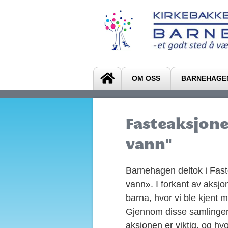
OM OSS
BARNEHAGE
Fasteaksjone
vann"
Barnehagen deltok i Fas
vann». I forkant av aks
barna, hvor vi ble kjent 
Gjennom disse samlingene 
aksjonen er viktig, og hvo