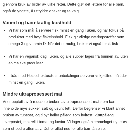
gjennom bruk av bilder av ulike retter. Dette gjør det lettere for alle barn,
også de yngste, å uttrykke ønsker og ta valg.
Variert og bærekraftig kosthold
Vi har som mål å servere fisk minst én gang i uken, og har fokus på
produkter med høyt fiskeinnhold. Fisk gir viktige næringsstoffer som
omega-3 og vitamin D. Når det er mulig, bruker vi også fersk fisk.
Vi har én vegansk dag i uken, og alle supper lages fra bunnen av, uten
animalske produkter.
I tråd med Helsedirektoratets anbefalinger serverer vi kjøttfrie måltider
minst én gang i uken.
Mindre ultraprosessert mat
Vi er opptatt av å redusere bruken av ultraprosessert mat som kan
inneholde mye sukker, salt og usunt fett. Derfor begrenser vi blant annet
bruken av tubeost, og tilbyr heller pålegg som hvitost, kjøttpålegg,
leverpostei, makrell i tomat og kaviar. Vi lager også hjemmelaget syltetøy
som et bedre alternativ. Det er alltid noe for alle barn å spise.